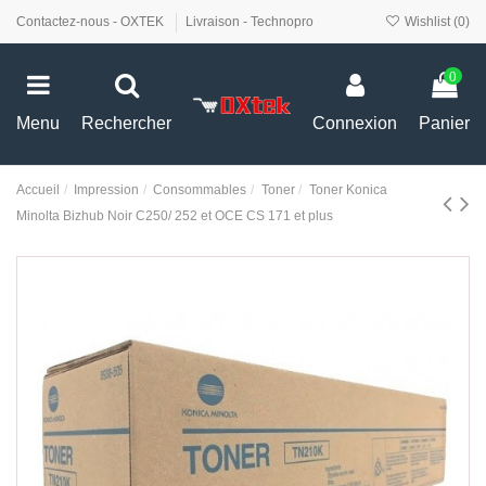
Contactez-nous - OXTEK
Livraison - Technopro
Wishlist (
0
)
0
Menu
Rechercher
Connexion
Panier
Accueil
Impression
Consommables
Toner
Toner Konica
Minolta Bizhub Noir C250/ 252 et OCE CS 171 et plus