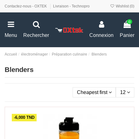
Contactez-nous - OXTEK
Livraison - Technopro
Wishlist (
0
)
0
Menu
Rechercher
Connexion
Panier
Accueil
électroménager
Préparation culinaire
Blenders
Blenders
Cheapest first
12
-6,000 TND