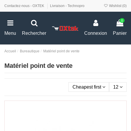
Contactez-nous - OXTEK
Livraison - Technopro
Wishlist (
0
)
0
Menu
Rechercher
Connexion
Panier
Accueil
Bureautique
Matériel point de vente
Matériel point de vente
Cheapest first
12