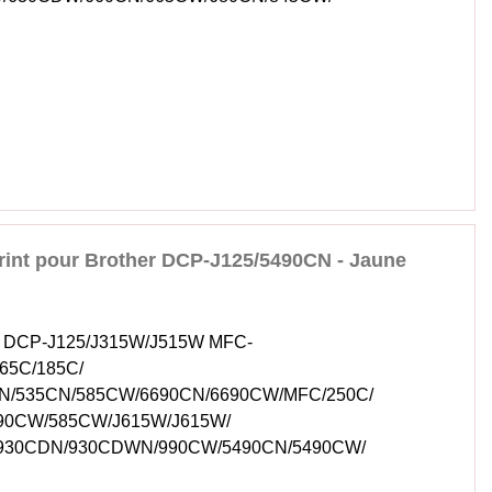
rint pour Brother DCP-J125/5490CN - Jaune
her DCP-J125/J315W/J515W MFC-
65C/185C/
CN/535CN/585CW/6690CN/6690CW/MFC/250C/
90CW/585CW/J615W/J615W/
/930CDN/930CDWN/990CW/5490CN/5490CW/