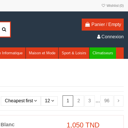
Wishlist (
0
)
Panier
/
Empty
Connexion
 Informatique
Maison et Mode
Sport & Loisirs
Climatiseurs
Cheapest first
12
1
2
3
…
96
1,050 TND
 Blanc