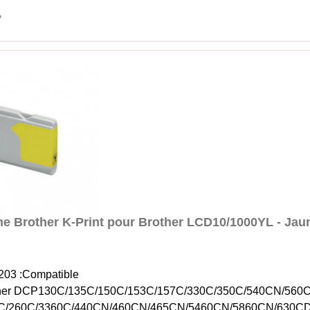
e Brother K-Print pour Brother LCD10/1000YL - Jau
203 :Compatible
ther DCP130C/135C/150C/153C/157C/330C/350C/540CN/56
C/260C/3360C/440CN/460CN/465CN/5460CN/5860CN/630