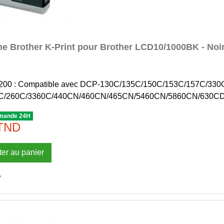
e Brother K-Print pour Brother LCD10/1000BK - Noi
0200 : Compatible avec DCP-130C/135C/150C/153C/157C/
C/260C/3360C/440CN/460CN/465CN/5460CN/5860CN/630
mande 24H
 TND
ter au panier