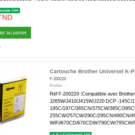
mande 24H
 TND
ter au panier
Cartouche Brother Universel K-P
F-200220
Brother
Réf F-200220 :Compatible avec Brot
J265W/J410/J415W/J220 DCP -145C/1
195C/197C/365CN/375CW/385C/395
255CW/257CW/290C/295CN/490CN/4
WIFI/670CD/670CDW/790CW/795CW
Sur Commande 24H