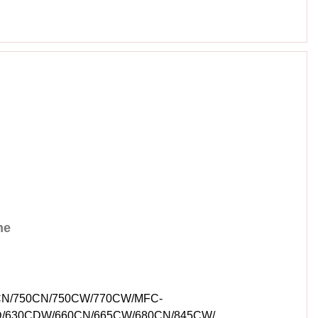
ne
0CN/750CN/750CW/770CW/MFC-
CD/630CDW/660CN/665CW/680CN/845CW/