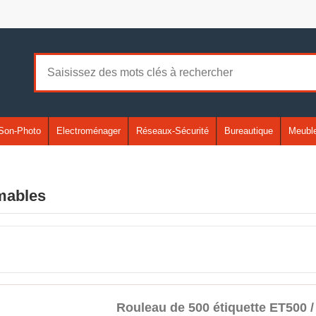
Son-Photo
Electroménager
Réseaux-Sécurité
Bureautique
Meuble
ables
Rouleau de 500 étiquette ET500 /