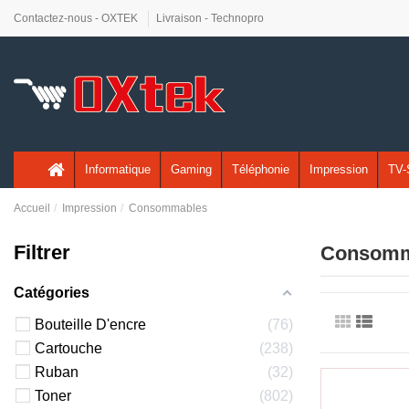
Contactez-nous - OXTEK
Livraison - Technopro
Informatique
Gaming
Téléphonie
Impression
TV-
Accueil
Impression
Consommables
Filtrer
Consomm
Catégories
Bouteille D'encre
76
Cartouche
238
Ruban
32
Toner
802