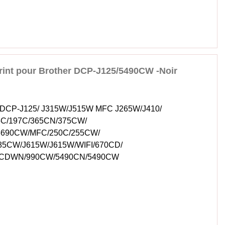
rint pour Brother DCP-J125/5490CW -Noir
er DCP-J125/ J315W/J515W MFC J265W/J410/
5C/197C/365CN/375CW/
6690CW/MFC/250C/255CW/
5CW/J615W/J615W/WIFI/670CD/
0CDWN/990CW/5490CN/5490CW