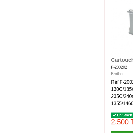
Cartouc
F-200202
Brother
Réf F-200
130C/135
235C/240
1355/146
En Stock
2,500