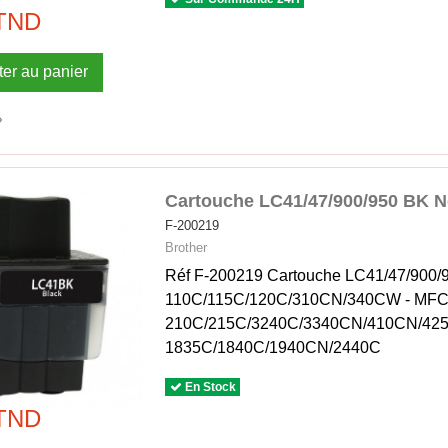
 TND
ter au panier
Cartouche LC41/47/900/950 BK N
F-200219
Brother
Réf F-200219 Cartouche LC41/47/900/9
110C/115C/120C/310CN/340CW - MFC
210C/215C/3240C/3340CN/410CN/42
1835C/1840C/1940CN/2440C
En Stock
 TND