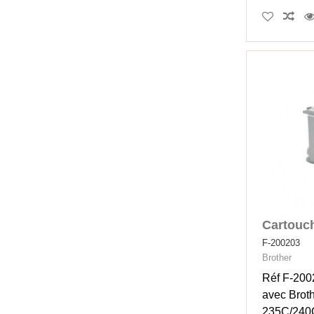
Cartouch
F-200203
Brother
Réf F-200
avec Bro
235C/240