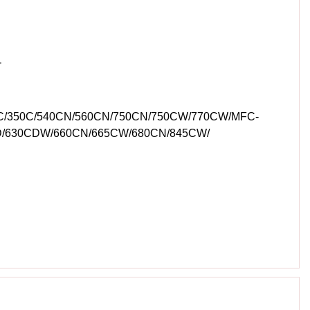
r
330C/350C/540CN/560CN/750CN/750CW/770CW/MFC-
CD/630CDW/660CN/665CW/680CN/845CW/