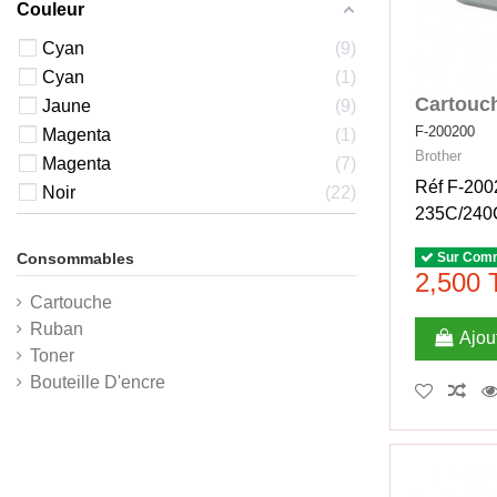
Couleur
Cyan
9
Cyan
1
Cartouch
Jaune
9
F-200200
Magenta
1
Brother
Magenta
7
Réf F-20
Noir
22
235C/240
Sur Com
Consommables
2,500
Cartouche
Ruban
Ajou
Toner
Bouteille D'encre