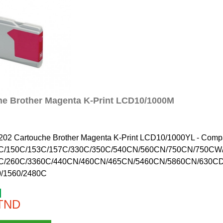
he Brother Magenta K-Print LCD10/1000M
202 Cartouche Brother Magenta K-Print LCD10/1000YL - Comp
C/150C/153C/157C/330C/350C/540CN/560CN/750CN/750C
C/260C/3360C/440CN/460CN/465CN/5460CN/5860CN/630C
0/1560/2480C
 TND