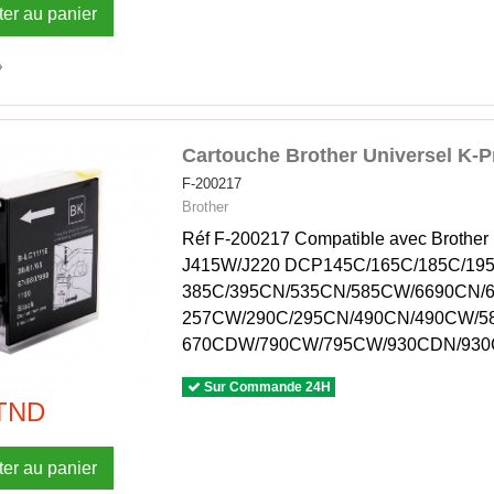
ter au panier
Cartouche Brother Universel K-P
F-200217
Brother
Réf F-200217 Compatible avec Broth
J415W/J220 DCP145C/165C/185C/19
385C/395CN/535CN/585CW/6690CN/
257CW/290C/295CN/490CN/490CW/58
670CDW/790CW/795CW/930CDN/93
Sur Commande 24H
 TND
ter au panier