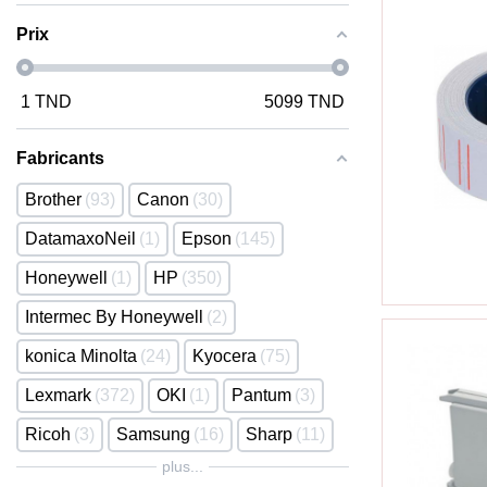
Prix
1
TND
5099
TND
Fabricants
Brother
93
Canon
30
DatamaxoNeil
1
Epson
145
Honeywell
1
HP
350
Intermec By Honeywell
2
konica Minolta
24
Kyocera
75
Lexmark
372
OKI
1
Pantum
3
Ricoh
3
Samsung
16
Sharp
11
plus...