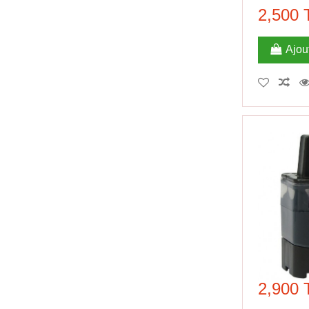
2,500
Ajou
2,900