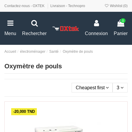
Contactez-nous - OXTEK
Livraison - Technopro
Wishlist (
0
)
0
Menu
Rechercher
Connexion
Panier
Accueil
électroménager
Santé
Oxymètre de pouls
Oxymètre de pouls
Cheapest first
3
-20,000 TND