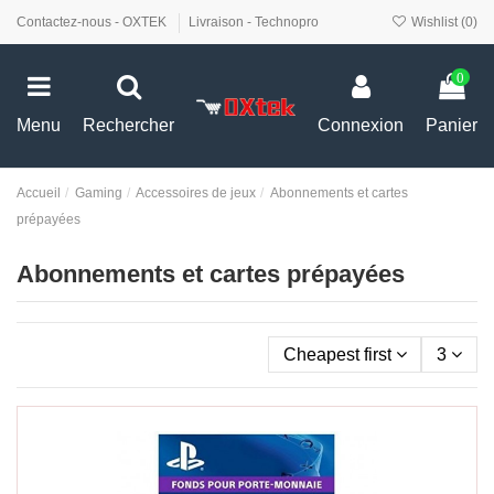
Contactez-nous - OXTEK
Livraison - Technopro
Wishlist (
0
)
0
Menu
Rechercher
Connexion
Panier
Accueil
Gaming
Accessoires de jeux
Abonnements et cartes
prépayées
Abonnements et cartes prépayées
Cheapest first
3