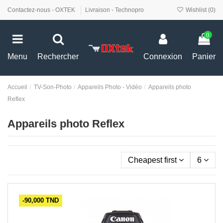
Contactez-nous - OXTEK
Livraison - Technopro
Wishlist (
0
)
0
Menu
Rechercher
Connexion
Panier
Accueil
TV-Son-Photo
Appareils Photo - Vidéo
Appareils photo
Reflex
Appareils photo Reflex
Cheapest first
6
-90,000 TND