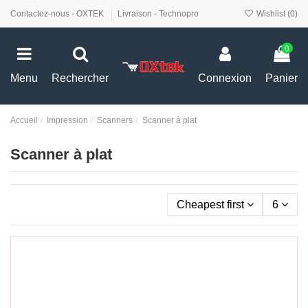
Contactez-nous - OXTEK
Livraison - Technopro
Wishlist (
0
)
0
Menu
Rechercher
Connexion
Panier
Accueil
Impression
Scanners
Scanner à plat
Scanner à plat
Cheapest first
6