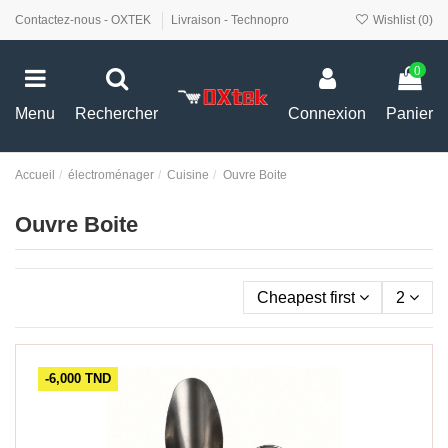
Contactez-nous - OXTEK
Livraison - Technopro
Wishlist (
0
)
0
Menu
Rechercher
Connexion
Panier
Accueil
électroménager
Cuisine
Ouvre Boite
Ouvre Boite
Cheapest first
2
-6,000 TND