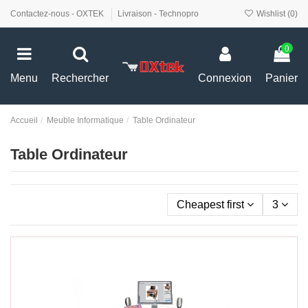
Contactez-nous - OXTEK
Livraison - Technopro
Wishlist (
0
)
0
Menu
Rechercher
Connexion
Panier
Accueil
Meuble Informatique
Table Ordinateur
Table Ordinateur
Cheapest first
3