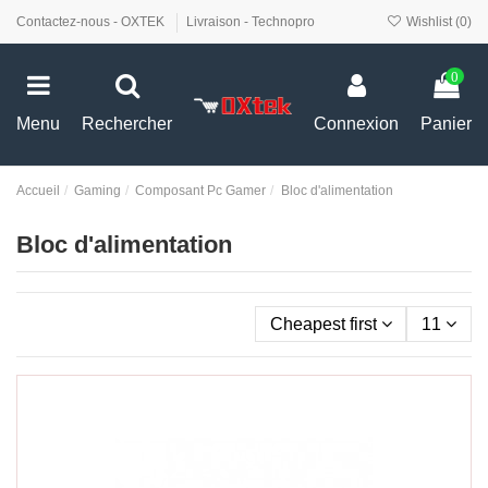
Contactez-nous - OXTEK
Livraison - Technopro
Wishlist (
0
)
0
Menu
Rechercher
Connexion
Panier
Accueil
Gaming
Composant Pc Gamer
Bloc d'alimentation
Bloc d'alimentation
Cheapest first
11