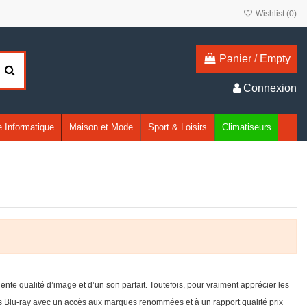
Wishlist (
0
)
Panier
/
Empty
Connexion
 Informatique
Maison et Mode
Sport & Loisirs
Climatiseurs
lente qualité d’image et d’un son parfait. Toutefois, pour vraiment apprécier les
teurs Blu-ray avec un accès aux marques renommées et à un rapport qualité prix