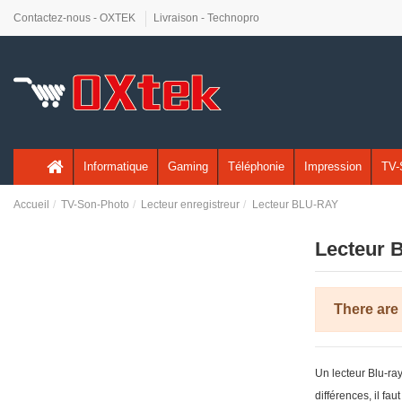
Contactez-nous - OXTEK
Livraison - Technopro
Informatique
Gaming
Téléphonie
Impression
TV-
Accueil
TV-Son-Photo
Lecteur enregistreur
Lecteur BLU-RAY
Lecteur 
There are
Un lecteur Blu-ray
différences, il fa