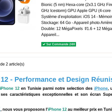
Bionic (5 nm) Hexa-core (2x3.1 GHz Fir
GHz Icestorm) GPU Apple GPU (4-core g
Système d'exploitation: iOS 14 - Mémoi
Stockage: 64 Go - Appareil photo Arrièr
Double: 12 MégaPixels f/1.6 + 12 MégaPi
Appareil...
Sur Commande 24H
de 2 article(s)
12 - Performance et Design Réuni
iPhone
12
en Tunisie parmi notre selection des
iPhone
, 
 ses caractéristiques exceptionnelles et son écran Sup
K
, nous vous proposons l'
iPhone
12
au meilleur prix en Tuni