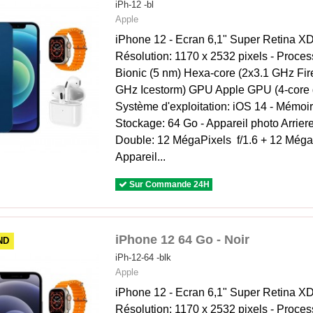
iPh-12 -bl
Apple
iPhone 12 - Ecran 6,1" Super Retina 
Résolution: 1170 x 2532 pixels - Proce
Bionic (5 nm) Hexa-core (2x3.1 GHz Fir
GHz Icestorm) GPU Apple GPU (4-core g
Système d'exploitation: iOS 14 - Mémoi
Stockage: 64 Go - Appareil photo Arrier
Double: 12 MégaPixels f/1.6 + 12 MégaPi
Appareil...
Sur Commande 24H
iPhone 12 64 Go - Noir
TND
iPh-12-64 -blk
Apple
iPhone 12 - Ecran 6,1" Super Retina 
Résolution: 1170 x 2532 pixels - Proce