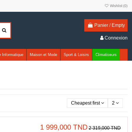
Wishlist (
0
)
Panier
/
Empty
Connexion
 Informatique
Maison et Mode
Sport & Loisirs
Climatiseurs
Cheapest first
2
1 999,000 TND
2 319,000 TND