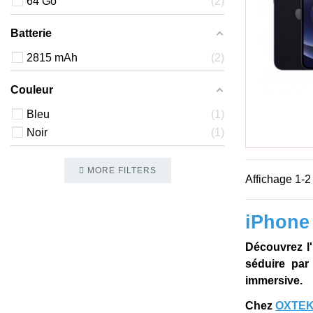
64 Go
2
Batterie
2815 mAh
2
Couleur
Bleu
1
Noir
1
MORE FILTERS
Affichage 1-2 
iPhone 
Découvrez l'
séduire par
immersive.
Chez
OXTE