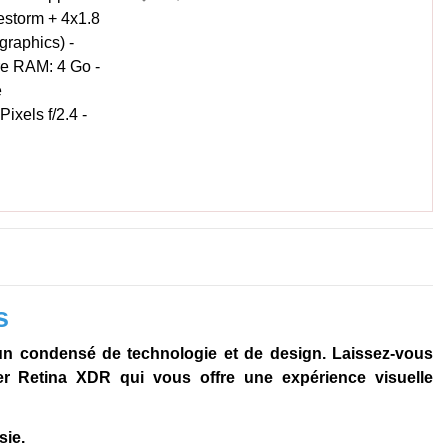
estorm + 4x1.8
raphics) -
re RAM: 4 Go -
e
xels f/2.4 -
s
un condensé de technologie et de design. Laissez-vous
er Retina XDR qui vous offre une expérience visuelle
sie.