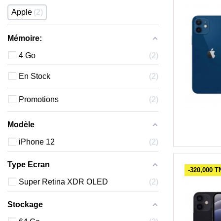
Apple
2
Mémoire:
4 Go
2
En Stock
2
Promotions
2
Modèle
iPhone 12
2
Type Ecran
-320,000 
Super Retina XDR OLED
2
Stockage