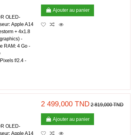
Ajouter au panier
XDR OLED-
sseur: Apple A14
estorm + 4x1.8
raphics) -
re RAM: 4 Go -
e
xels f/2.4 -
2 499,000 TND
2 819,000 TND
Ajouter au panier
XDR OLED-
sseur: Apple A14