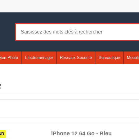
Son-Photo
Electroménager
Réseaux-Sécurité
Bureautique
Meuble
2
iPhone 12 64 Go - Bleu
TND