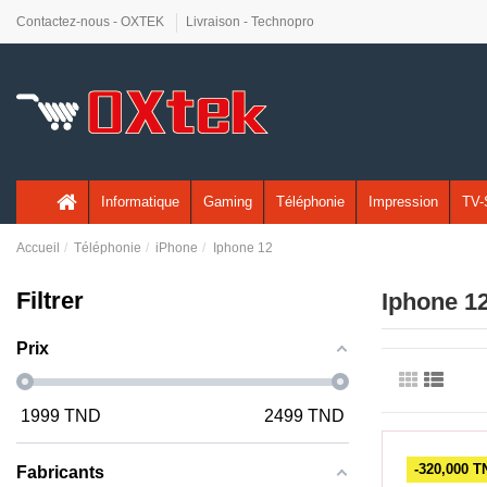
Contactez-nous - OXTEK
Livraison - Technopro
Informatique
Gaming
Téléphonie
Impression
TV-
Accueil
Téléphonie
iPhone
Iphone 12
Filtrer
Iphone 1
Prix
1999
TND
2499
TND
-320,000 
Fabricants