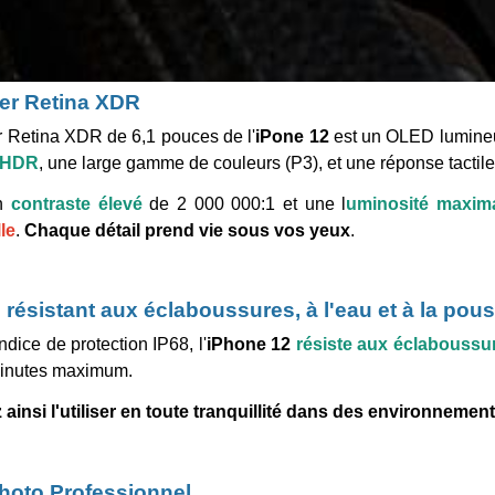
er Retina XDR
 Retina XDR de 6,1 pouces de l'
iPone
12
est un OLED lumineux
e HDR
, une large gamme de couleurs (P3), et une réponse tactil
un
contraste élevé
de 2 000 000:1 et une l
uminosité
maxima
le
.
C
haque
détail
prend
vie sous
vos
yeux
.
 résistant aux éclaboussures, à l'eau et à la pous
dice de protection IP68, l'
iPhone
12
résiste aux éclaboussure
inutes maximum.
ainsi l'utiliser en toute tranquillité dans des environneme
hoto Professionnel