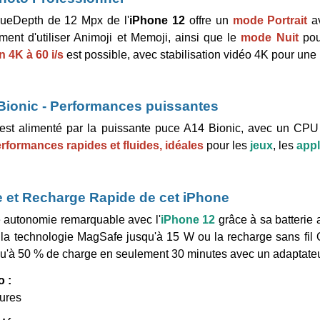
ueDepth de 12 Mpx de l'
iPhone
12
offre un
mode Portrait
a
ent d'utiliser Animoji et Memoji, ainsi que le
mode Nuit
pour
 4K à 60 i/s
est possible, avec stabilisation vidéo 4K pour une 
Bionic - Performances puissantes
est alimenté par la puissante puce A14 Bionic, avec un CP
rformances rapides et fluides, idéales
pour les
jeux
, les
appl
 et Recharge Rapide de cet iPhone
e autonomie remarquable avec l'
iPhone
12
grâce à sa batterie 
la technologie MagSafe jusqu'à 15 W ou la recharge sans fil 
qu'à 50 % de charge en seulement 30 minutes avec un adaptate
o :
eures