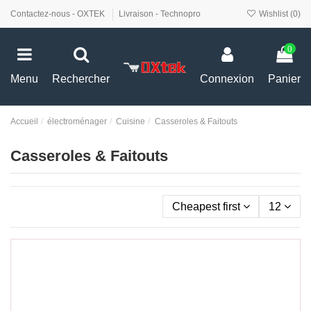
Contactez-nous - OXTEK
Livraison - Technopro
Wishlist (
0
)
0
Menu
Rechercher
Connexion
Panier
Accueil
électroménager
Cuisine
Casseroles & Faitouts
Casseroles & Faitouts
Cheapest first
12