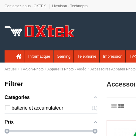
Contactez-nous - OXTEK
Livraison - Technopro
Informatique
Gaming
Téléphonie
Impression
TV-
Accueil
TV-Son-Photo
Appareils Photo - Vidéo
Accessoires Appareil Photo
Filtrer
Accessoi
Catégories
batterie et accumulateur
1
Prix