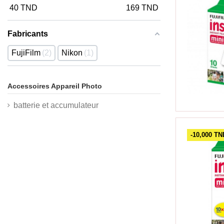
40
TND
169
TND
Fabricants
FujiFilm
2
Nikon
1
Accessoires Appareil Photo
batterie et accumulateur
-10,000 TN