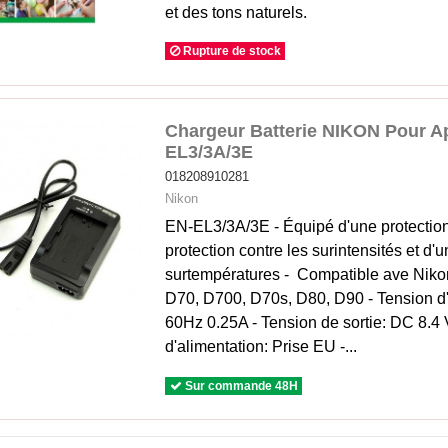
et des tons naturels.
Rupture de stock
Chargeur Batterie NIKON Pour Ap
EL3/3A/3E
018208910281
Nikon
EN-EL3/3A/3E - Équipé d'une protection 
protection contre les surintensités et d'u
surtempératures - Compatible ave Nik
D70, D700, D70s, D80, D90 - Tension d
60Hz 0.25A - Tension de sortie: DC 8.4 
d'alimentation: Prise EU -...
Sur commande 48H