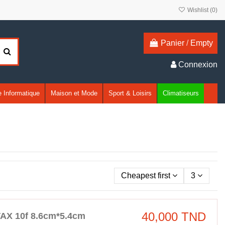
Wishlist (
0
)
Panier
/
Empty
Connexion
 Informatique
Maison et Mode
Sport & Loisirs
Climatiseurs
Cheapest first
3
40,000 TND
TAX 10f 8.6cm*5.4cm