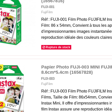
(16567816)
FUJI-001
FujiFilm
Réf : FUJI-001 Film Photo FUJIFILM Inst
Film: 86 x 54mm, Convient à tous les appa
d'impressionnantes images instantanées
reproduction idéale des couleurs claires
Rupture de stock
Papier Photo FUJI-003 MINI FUJ
D
8.6cm*5.4cm (16567828)
FUJI-003
FujiFilm
Réf : FUJI-003 Film Photo FUJIFILM Ins
Films, Taille de Film: 86x54mm, Convien
Instax Mini, Il offre d'impressionnantes
film Instax assure une reproduction idéa