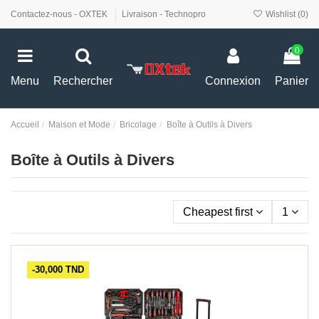
Contactez-nous - OXTEK
Livraison - Technopro
Wishlist (
0
)
0
Menu
Rechercher
Connexion
Panier
Accueil
Maison et Mode
Bricolage
Boîte à Outils à Divers
Boîte à Outils à Divers
Cheapest first
1
-30,000 TND