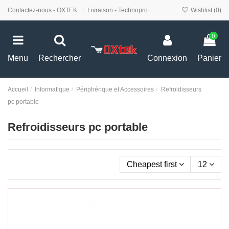
Contactez-nous - OXTEK
Livraison - Technopro
Wishlist (
0
)
0
Menu
Rechercher
Connexion
Panier
Accueil
Informatique
Périphérique et Accessoires
Refroidisseurs
pc portable
Refroidisseurs pc portable
Cheapest first
12