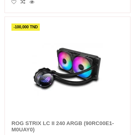
-100,000 TND
ROG STRIX LC II 240 ARGB (90RC00E1-
M0UAY0)