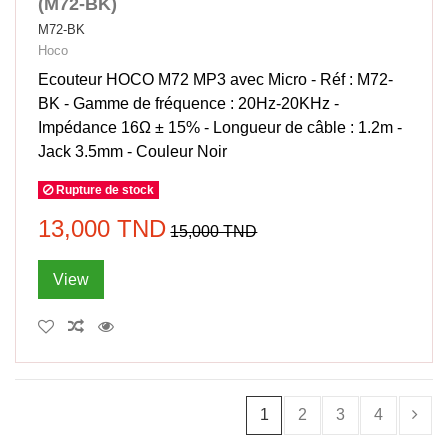
(M72-BK)
M72-BK
Hoco
Ecouteur HOCO M72 MP3 avec Micro - Réf : M72-
BK - Gamme de fréquence : 20Hz-20KHz -
Impédance 16Ω ± 15% - Longueur de câble : 1.2m -
Jack 3.5mm - Couleur Noir
Rupture de stock
13,000 TND
15,000 TND
View
1
2
3
4