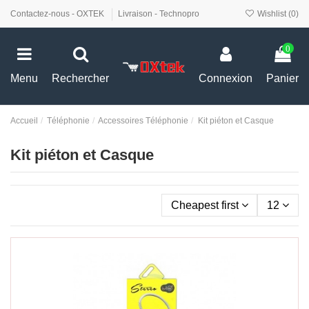
Contactez-nous - OXTEK
Livraison - Technopro
Wishlist (
0
)
0
Menu
Rechercher
Connexion
Panier
Accueil
Téléphonie
Accessoires Téléphonie
Kit piéton et Casque
Kit piéton et Casque
Cheapest first
12