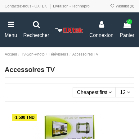
Contactez-nous - OXTEK
Livraison - Technopro
Wishlist (
0
)
0
Menu
Rechercher
Connexion
Panier
Accueil
TV-Son-Photo
Téléviseurs
Accessoires TV
Accessoires TV
Cheapest first
12
-1,500 TND