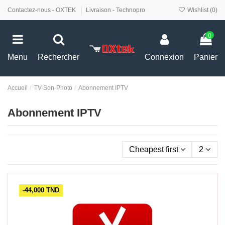
Contactez-nous - OXTEK
Livraison - Technopro
Wishlist (
0
)
0
Menu
Rechercher
Connexion
Panier
Accueil
TV-Son-Photo
Abonnement IPTV
Abonnement IPTV
Cheapest first
2
-44,000 TND