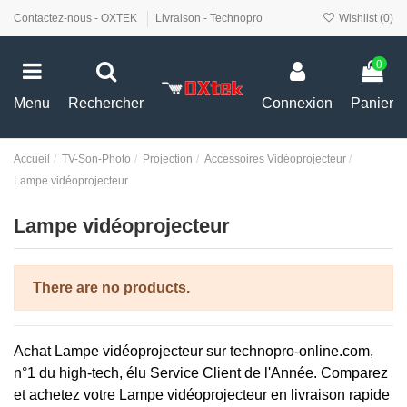
Contactez-nous - OXTEK
Livraison - Technopro
Wishlist (
0
)
0
Menu
Rechercher
Connexion
Panier
Accueil
TV-Son-Photo
Projection
Accessoires Vidéoprojecteur
Lampe vidéoprojecteur
Lampe vidéoprojecteur
There are no products.
Achat
Lampe vidéoprojecteur
sur technopro-online.com,
n°1 du high-tech, élu Service Client de l'Année. Comparez
et achetez votre
Lampe vidéoprojecteur
en livraison rapide