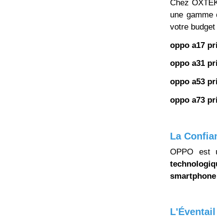
Chez OXTEK, 
une gamme
votre budget 
oppo a17 pri
oppo a31 pri
oppo a53 pri
oppo a73 pri
La Confia
OPPO est u
technologiq
smartphon
L'Éventai