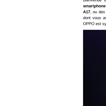
Bienvenue d
smartphon
A17
, ou des 
dont vous av
OPPO est sy