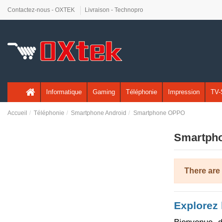
Contactez-nous - OXTEK
Livraison - Technopro
Informatique
Gaming
Téléphonie
Impression
TV-
Accueil
Téléphonie
Smartphone Android
Smartphone OPPO
Smartph
There are
Explorez