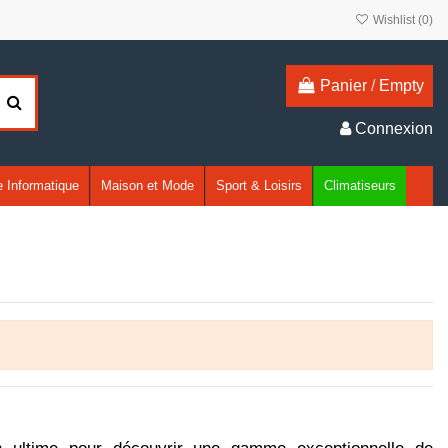
Wishlist (
0
)
Panier
/
Empty
Connexion
 Informatique
Maison et Mode
Sport & Loisirs
Climatiseurs