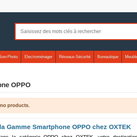
Son-Photo
Electroménager
Réseaux-Sécurité
Bureautique
Meuble
one OPPO
 no products.
 la Gamme Smartphone OPPO chez OXTEK