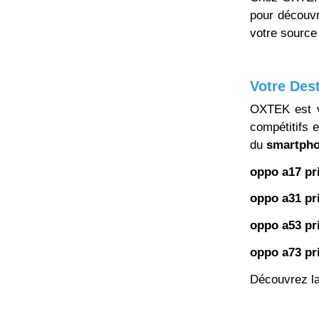
pour découvr
votre sourc
Votre Des
OXTEK est v
compétitifs 
du
smartpho
oppo a17 pri
oppo a31 pri
oppo a53 pri
oppo a73 pri
Découvrez 