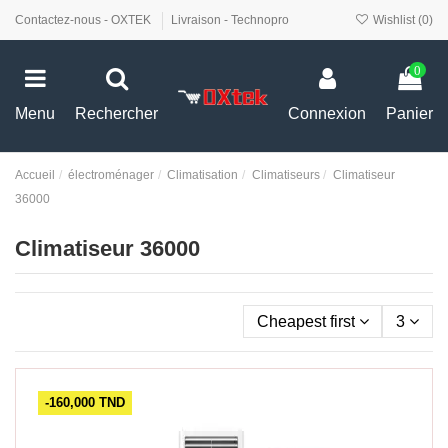
Contactez-nous - OXTEK
Livraison - Technopro
Wishlist (
0
)
0
Menu
Rechercher
Connexion
Panier
Accueil
électroménager
Climatisation
Climatiseurs
Climatiseur
36000
Climatiseur 36000
Cheapest first
3
-160,000 TND