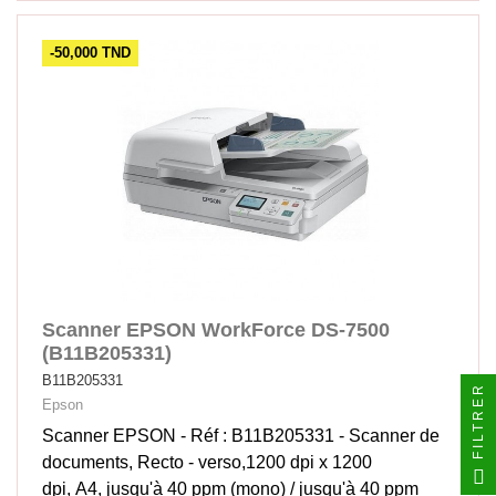
-50,000 TND
Scanner EPSON WorkForce DS-7500
(B11B205331)
B11B205331
FILTRER
Epson
Scanner EPSON - Réf : B11B205331 - Scanner de
documents, Recto - verso,1200 dpi x 1200
dpi, A4, jusqu'à 40 ppm (mono) / jusqu'à 40 ppm