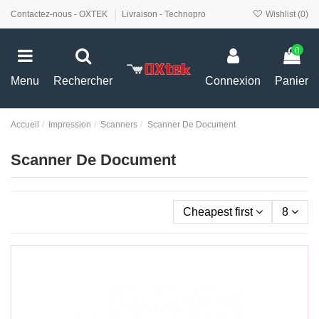
Contactez-nous - OXTEK
Livraison - Technopro
Wishlist (
0
)
0
Menu
Rechercher
Connexion
Panier
Accueil
Impression
Scanners
Scanner De Document
Scanner De Document
Cheapest first
8