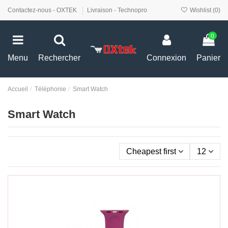
Contactez-nous - OXTEK
Livraison - Technopro
Wishlist (
0
)
0
Menu
Rechercher
Connexion
Panier
Accueil
Téléphonie
Smart Watch
Smart Watch
Cheapest first
12