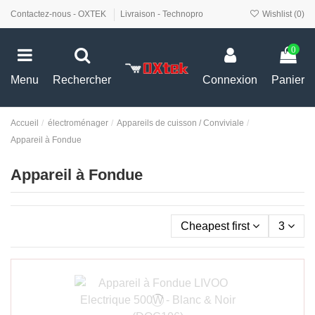
Contactez-nous - OXTEK
Livraison - Technopro
Wishlist (
0
)
0
Menu
Rechercher
Connexion
Panier
Accueil
électroménager
Appareils de cuisson / Conviviale
Appareil à Fondue
Appareil à Fondue
Cheapest first
3