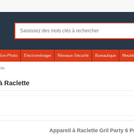
Son-Photo
Electroménager
Réseaux-Sécurité
Bureautique
Meuble
tte
à Raclette
Appareil à Raclette Gril Party 6 P