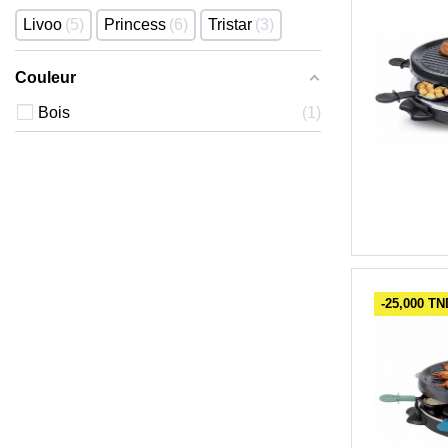
Livoo
5
Princess
6
Tristar
3
Couleur
Bois
1
-25,000 TN