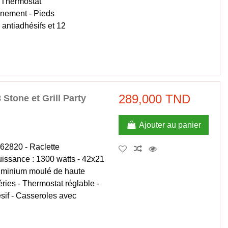
- Thermostat
nnement - Pieds
 antiadhésifs et 12
289,000 TND
Stone et Grill Party
Ajouter au panier
62820 - Raclette
uissance : 1300 watts - 42x21
aluminium moulé de haute
éries - Thermostat réglable -
sif - Casseroles avec
.