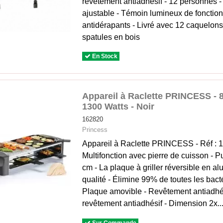
revêtement antiadhésif - 12 personnes 
ajustable - Témoin lumineux de fonctio
antidérapants - Livré avec 12 caquelons
spatules en bois
En Stock
Appareil à Raclette PRINCESS - 8 
‎1300 Watts - Noir
162820
Princess
Appareil à Raclette PRINCESS - Réf : 1
Multifonction avec pierre de cuisson - P
cm - La plaque à griller réversible en 
qualité - Élimine 99% de toutes les bact
Plaque amovible - Revêtement antiadhé
revêtement antiadhésif - Dimension 2x..