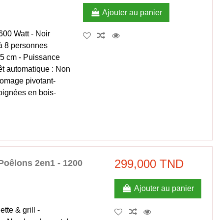
Ajouter au panier
600 Watt - Noir
à 8 personnes
9,5 cm - Puissance
rêt automatique ‎: Non
 fromage pivotant-
poignées en bois-
299,000 TND
Poêlons 2en1 - 1200
Ajouter au panier
te & grill -