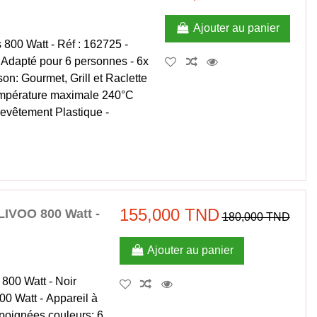
Ajouter au panier
s 800 Watt - Réf : 162725 -
 Adapté pour 6 personnes - 6x
on: Gourmet, Grill et Raclette
empérature maximale 240°C
revêtement Plastique -
155,000 TND
LIVOO 800 Watt -
180,000 TND
Ajouter au panier
800 Watt - Noir
0 Watt - Appareil à
 poignées couleurs; 6