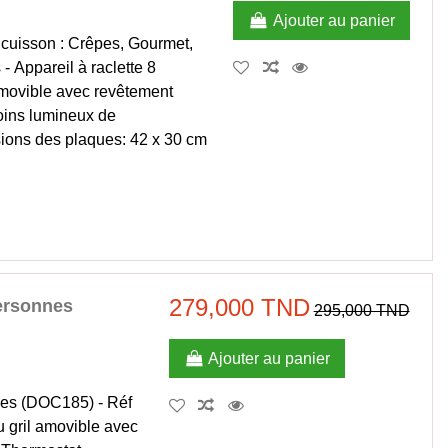
Ajouter au panier
 cuisson : Crêpes, Gourmet,
 - Appareil à raclette 8
amovible avec revêtement
oins lumineux de
sions des plaques: 42 x 30 cm
279,000 TND
Personnes
295,000 TND
Ajouter au panier
nes (DOC185) - Réf
u gril amovible avec