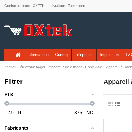
Contactez-nous - OXTEK
Livraison - Technopro
Informatique
Gaming
Téléphonie
Impression
TV-
Accueil
électroménager
Appareils de cuisson / Conviviale
Appareil à Racle
Filtrer
Appareil 
Prix
149
TND
375
TND
Fabricants