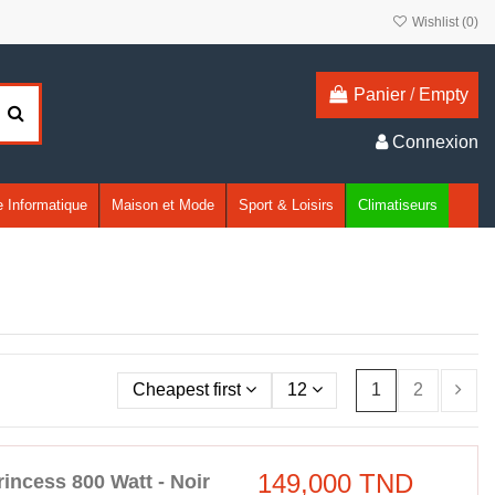
Wishlist (
0
)
Panier
/
Empty
Connexion
 Informatique
Maison et Mode
Sport & Loisirs
Climatiseurs
Cheapest first
12
1
2
149,000 TND
rincess 800 Watt - Noir