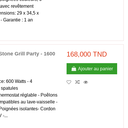
e avec revêtement
ensions: 29 x 34,5 x
- Garantie : 1 an
168,000 TND
tone Grill Party - 1600
Ajouter au panier
ce: 600 Watts - 4
 spatules
Thermostat réglable - Poêlons
mpatibles au lave-vaisselle -
Poignées isolantes- Cordon
-...