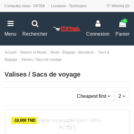
Contactez-nous - OXTEK
Livraison - Technopro
Wishlist (
0
)
0
Menu
Rechercher
Connexion
Panier
Accueil
Maison et Mode
Mode - Bagage - Bijouterie
Sacs &
Bagage
Valises / Sacs de voyage
Valises / Sacs de voyage
Cheapest first
2
-10,000 TND