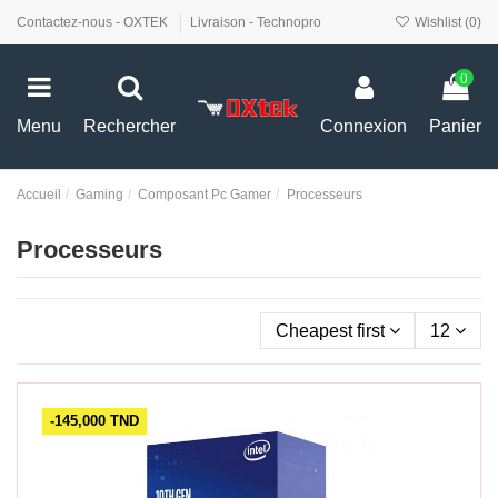
Contactez-nous - OXTEK
Livraison - Technopro
Wishlist (
0
)
0
Menu
Rechercher
Connexion
Panier
Accueil
Gaming
Composant Pc Gamer
Processeurs
Processeurs
Cheapest first
12
-145,000 TND