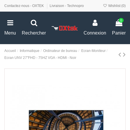
Contactez-nous - OXTEK
Livraison - Technopro
Wishlist (
0
)
0
Menu
Rechercher
Connexion
Panier
Accueil
Informatique
Ordinateur de bureau
Ecran-Moniteur
Ecran UNV 27"FHD - 75HZ VGA - HDMI - Noir