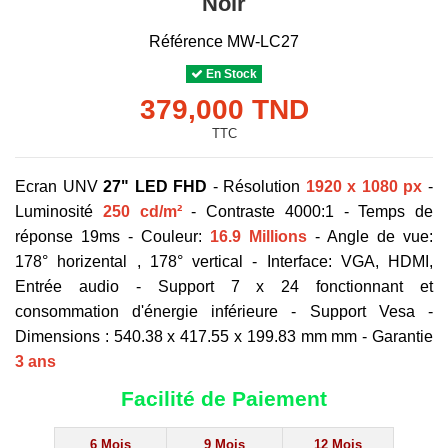
Noir
Référence
MW-LC27
En Stock
379,000 TND
TTC
Ecran UNV
27" LED FHD
- Résolution
1920 x 1080 px
-
Luminosité
250 cd/m²
- Contraste 4000:1 - Temps de
réponse 19ms - Couleur:
16.9 Millions
- Angle de vue:
178° horizental , 178° vertical - Interface: VGA, HDMI,
Entrée audio - Support 7 x 24 fonctionnant et
consommation d'énergie inférieure - Support Vesa -
Dimensions : 540.38 x 417.55 x 199.83 mm mm - Garantie
3 ans
Facilité de Paiement
6 Mois
9 Mois
12 Mois