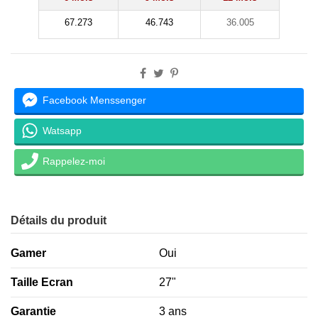
67.273
46.743
36.005
Facebook Menssenger
Watsapp
Rappelez-moi
Détails du produit
Gamer
Oui
Taille Ecran
27"
Garantie
3 ans