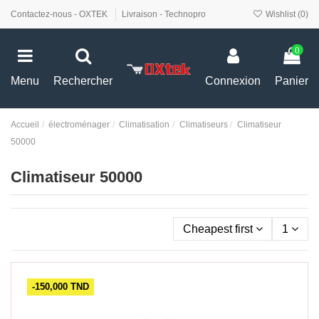
Contactez-nous - OXTEK
Livraison - Technopro
Wishlist (
0
)
0
Menu
Rechercher
Connexion
Panier
Accueil
électroménager
Climatisation
Climatiseurs
Climatiseur
50000
Climatiseur 50000
Cheapest first
1
-150,000 TND