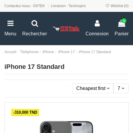
Contactez-nous - OXTEK
Livraison - Technopro
Wishlist (
0
)
0
Menu
Rechercher
Connexion
Panier
Accueil
Téléphonie
iPhone
iPhone 17
iPhone 17 Standard
iPhone 17 Standard
Cheapest first
7
-310,000 TND