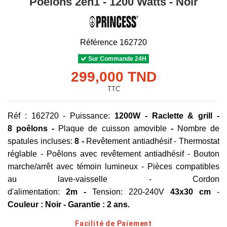
Poêlons 2en1 - 1200 Watts - Noir
Référence
162720
Sur Commande 24H
299,000 TND
TTC
Réf : 162720 - Puissance:
1200W
- Raclette & grill
-
8 poêlons -
Plaque de cuisson amovible
-
Nombre de
spatules incluses:
8 -
Revêtement antiadhésif - Thermostat
réglable - Poêlons avec revêtement antiadhésif - Bouton
marche/arrêt avec témoin lumineux - Pièces compatibles
au lave-vaisselle - Cordon
d'alimentation:
2m -
Tension: 220-240V
43x30 cm
-
Couleur : Noir
-
Garantie : 2 ans.
Facilité de Paiement