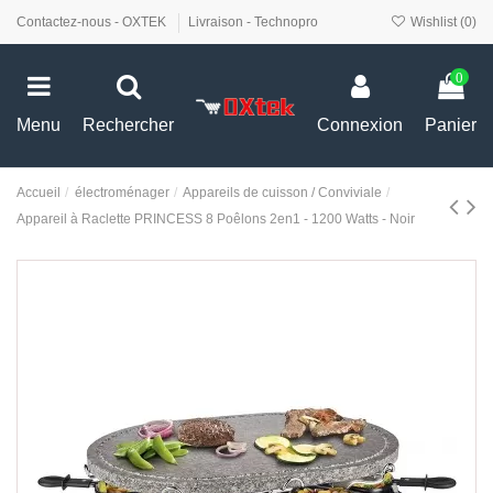
Contactez-nous - OXTEK
Livraison - Technopro
Wishlist (
0
)
0
Menu
Rechercher
Connexion
Panier
Accueil
électroménager
Appareils de cuisson / Conviviale
Appareil à Raclette PRINCESS 8 Poêlons 2en1 - 1200 Watts - Noir