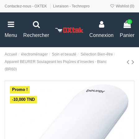
Contactez-nous - OXTEK
Livraison - Technopro
Wishlist (
0
)
0
Menu
Rechercher
Connexion
Panier
Accueil
électroménager
Soin et beauté
Sélection Bien-être
Appareil BEURER Soulageant les Piqûres d’insectes - Blanc
(BR60)
Promo !
-10,000 TND