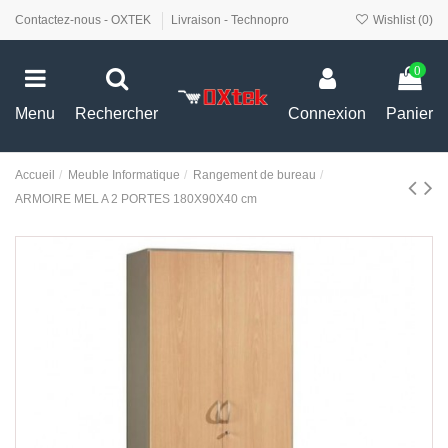
Contactez-nous - OXTEK
Livraison - Technopro
Wishlist (
0
)
0
Menu
Rechercher
Connexion
Panier
Accueil
Meuble Informatique
Rangement de bureau
ARMOIRE MEL A 2 PORTES 180X90X40 cm