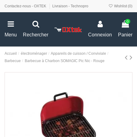
Contactez-nous - OXTEK
Livraison - Technopro
Wishlist (
0
)
0
Menu
Rechercher
Connexion
Panier
Accueil
électroménager
Appareils de cuisson / Conviviale
Barbecue
Barbecue à Charbon SOMAGIC Pic Nic - Rouge