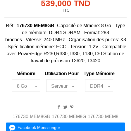
539,000 TND
TTC
Réf :
176730-MEM8GB
-
Capacité de Mmoire:
8 Go
-
Type
de mémoire:
DDR4 SDRAM
- Format:
288
broches
- Vitesse:
2400 MHz
-
Organisation des puces:
X8
-
Spécification mémoire:
ECC
-
Tension:
1.2V -
Compatible
avec
PowerEdge R230,R330,T330, T130,T30 Station de
travail de précision T3620, T3420
Mémoire
Utilisation Pour
Type Mémoire
176730-MEM8GB
176730-MEM8G
176730-MEM8
Facebook Menssenger