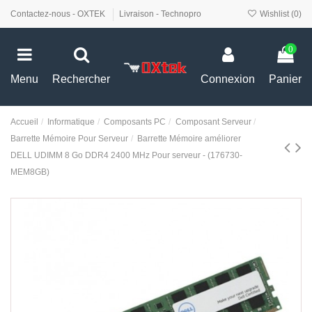
Contactez-nous - OXTEK
Livraison - Technopro
Wishlist (
0
)
0
Menu
Rechercher
Connexion
Panier
Accueil
Informatique
Composants PC
Composant Serveur
Barrette Mémoire Pour Serveur
Barrette Mémoire améliorer
DELL UDIMM 8 Go DDR4 2400 MHz Pour serveur - (176730-
MEM8GB)