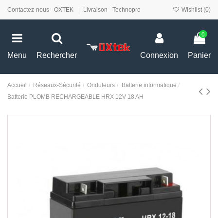
Contactez-nous - OXTEK
Livraison - Technopro
Wishlist (
0
)
0
Menu
Rechercher
Connexion
Panier
Accueil
Réseaux-Sécurité
Onduleurs
Batterie informatique
Batterie PLOMB RECHARGEABLE HRX 12V 18 AH