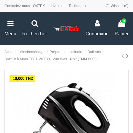
Contactez-nous - OXTEK
Livraison - Technopro
Wishlist (
0
)
0
Menu
Rechercher
Connexion
Panier
Accueil
électroménager
Préparation culinaire
Batteurs
Batteur à Main TECHWOOD - 200 Watt - Noir (TMM-8009)
-10,000 TND