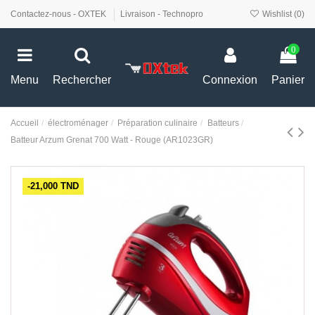
Contactez-nous - OXTEK
Livraison - Technopro
Wishlist (
0
)
0
Menu
Rechercher
Connexion
Panier
Accueil
électroménager
Préparation culinaire
Batteurs
Batteur Arzum Grenat 700 Watt - Rouge (AR1023GR)
-21,000 TND