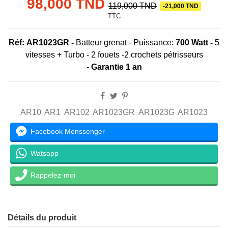
98,000 TND
119,000 TND
-21,000 TND
TTC
Réf: AR1023GR
-
Batteur grenat - Puissance:
700 Watt -
5
vitesses + Turbo - 2 fouets -2 crochets pétrisseurs
-
Garantie 1 an
AR10
AR1
AR102
AR1023GR
AR1023G
AR1023
Facebook Menssenger
Watsapp
Rappelez-moi
Détails du produit