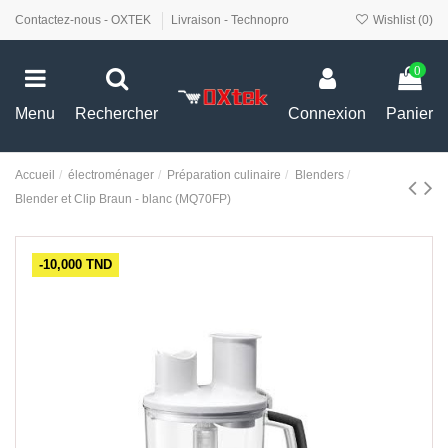
Contactez-nous - OXTEK
Livraison - Technopro
Wishlist (
0
)
0
Menu
Rechercher
Connexion
Panier
Accueil
électroménager
Préparation culinaire
Blenders
Blender et Clip Braun - blanc (MQ70FP)
-10,000 TND