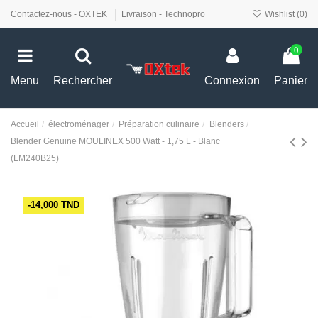
Contactez-nous - OXTEK
Livraison - Technopro
Wishlist (
0
)
0
Menu
Rechercher
Connexion
Panier
Accueil
électroménager
Préparation culinaire
Blenders
Blender Genuine MOULINEX 500 Watt - 1,75 L - Blanc
(LM240B25)
-14,000 TND