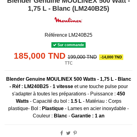
Blender Genuine MOULINEX 500 Watt -
1,75 L - Blanc (LM240B25)
Référence
LM240B25
Sur commande
185,000 TND
199,000 TND
-14,000 TND
TTC
Blender Genuine MOULINEX 500 Watts - 1,75 L - Blanc
-
Réf : LM240B25
-
1 vitesse
et une touche pulse pour
s'adapter à toutes les préparations - Puissance :
450
Watts
- Capacité du bol :
1.5 L
- Matériau : Corps
plastique- Bol :
Plastique
- Lames en acier inoxydable -
Couleur :
Blanc
-
Garantie : 1 an