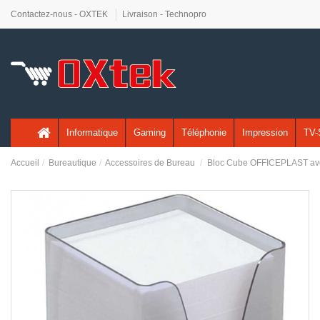
Contactez-nous - OXTEK
Livraison - Technopro
Informatique
Gaming
Téléphonie
Impression
TV-
Accueil
Bureautique
Accessoires de Bureau
Bloc Cube OFFICEPLAST ave