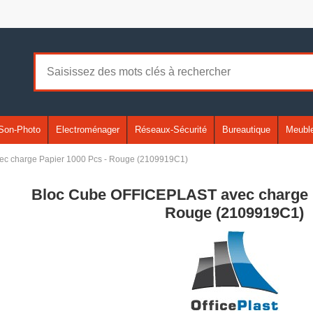
Son-Photo
Electroménager
Réseaux-Sécurité
Bureautique
Meuble
c charge Papier 1000 Pcs - Rouge (2109919C1)
Bloc Cube OFFICEPLAST avec charge P
Rouge (2109919C1)