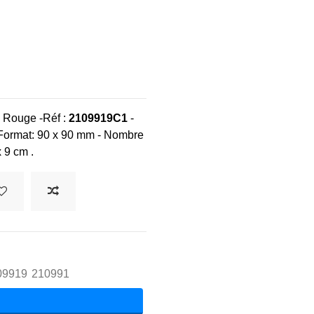
 Rouge -Réf :
2109919C1
-
- Format: 90 x 90 mm - Nombre
 9 cm .
09919
210991