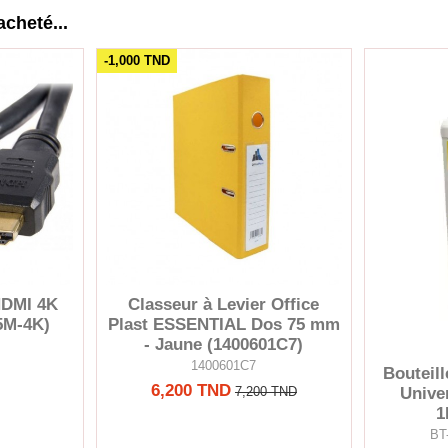
acheté...
-1,000 TND
HDMI 4K
Classeur à Levier Office
5M-4K)
Plast ESSENTIAL Dos 75 mm
- Jaune (1400601C7)
1400601C7
Bouteill
6,200 TND
Unive
7,200 TND
1
BT