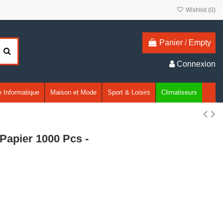
Wishlist (
0
)
Panier
/
Empty
Connexion
 Informatique
Maison et Mode
Sport & Loisirs
Climatiseurs
apier 1000 Pcs -