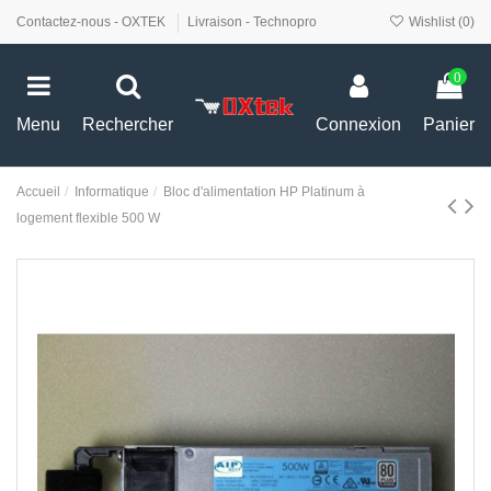
Contactez-nous - OXTEK
Livraison - Technopro
Wishlist (
0
)
0
Menu
Rechercher
Connexion
Panier
Accueil
Informatique
Bloc d'alimentation HP Platinum à
logement flexible 500 W