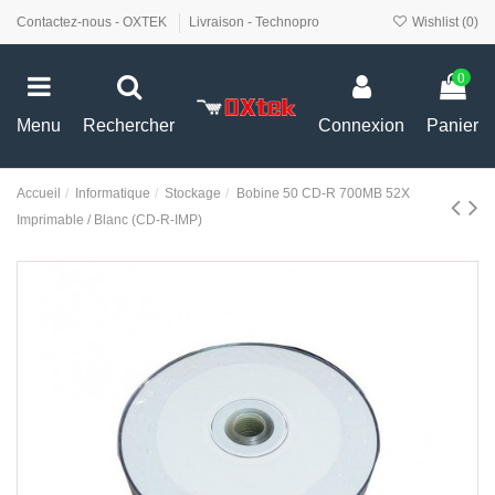
Contactez-nous - OXTEK
Livraison - Technopro
Wishlist (
0
)
0
Menu
Rechercher
Connexion
Panier
Accueil
Informatique
Stockage
Bobine 50 CD-R 700MB 52X
Imprimable / Blanc (CD-R-IMP)