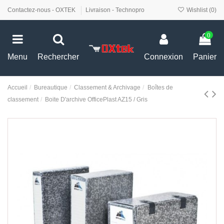
Contactez-nous - OXTEK
Livraison - Technopro
Wishlist (
0
)
0
Menu
Rechercher
Connexion
Panier
Accueil
Bureautique
Classement & Archivage
Boîtes de
classement
Boite D'archive OfficePlast AZ15 / Gris