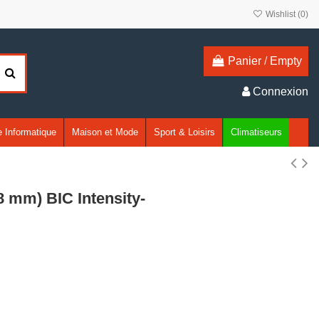
Wishlist (
0
)
Panier
/
Empty
Connexion
 Informatique
Maison et Mode
Sport & Loisirs
Climatiseurs
,8 mm) BIC Intensity-