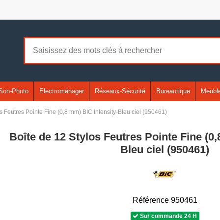
Son-Photo
Electroménager
Réseaux-Sécurité
Bureautique
Meuble
s Feutres Pointe Fine (0,8 mm) BIC Intensity-Bleu ciel (950461)
Boîte de 12 Stylos Feutres Pointe Fine (0
Bleu ciel (950461)
Référence
950461
Sur commande 24 H