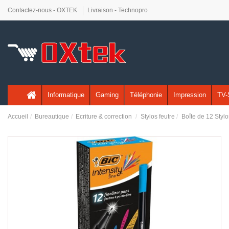
Contactez-nous - OXTEK
Livraison - Technopro
Informatique
Gaming
Téléphonie
Impression
TV-
Accueil
Bureautique
Ecriture & correction
Stylos feutre
Boîte de 12 Stylo