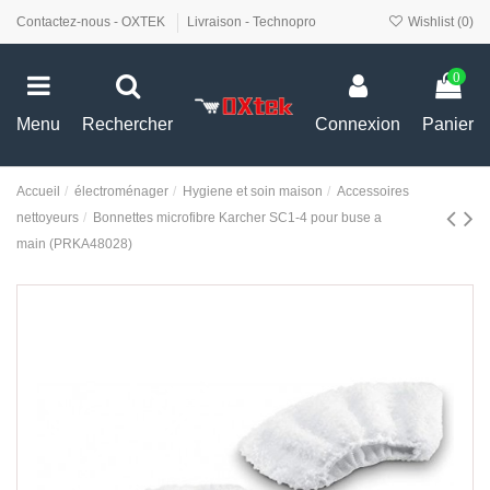
Contactez-nous - OXTEK
Livraison - Technopro
Wishlist (
0
)
0
Menu
Rechercher
Connexion
Panier
Accueil
électroménager
Hygiene et soin maison
Accessoires
nettoyeurs
Bonnettes microfibre Karcher SC1-4 pour buse a
main (PRKA48028)