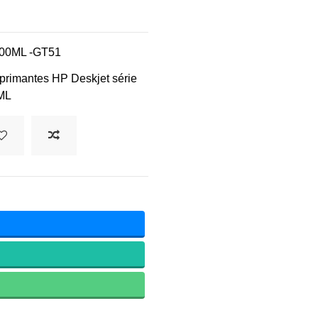
 100ML -GT51
primantes HP Deskjet série
0ML