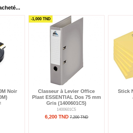
acheté...
-1,000 TND
0M Noir
Classeur à Levier Office
Stick 
0M)
Plast ESSENTIAL Dos 75 mm
Gris (1400601C5)
M
1400601C5
6,200 TND
7,200 TND