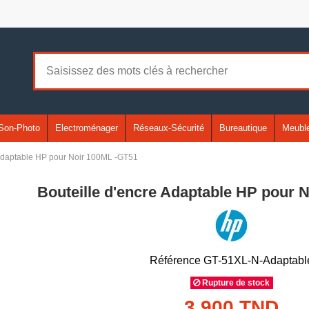
Son-Photo
Electroménager
Réseaux-Sécurité
Bureautique
Meuble
 Adaptable HP pour Noir 100ML -GT51
Bouteille d'encre Adaptable HP pour 
Référence
GT-51XL-N-Adaptabl
Rupture de stock
3,900 TND