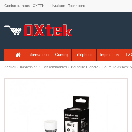
Contactez-nous - OXTEK
Livraison - Technopro
Informatique
Gaming
Téléphonie
Impression
TV-
Accueil
Impression
Consommables
Bouteille D'encre
Bouteille d'encre