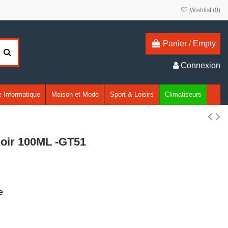
Wishlist (
0
)
Panier
/
Empty
Connexion
 Informatique
Maison et Mode
Sport & Loisirs
Climatiseurs
Noir 100ML -GT51
e