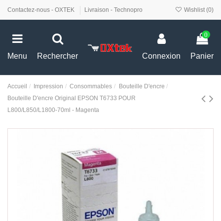
Contactez-nous - OXTEK
Livraison - Technopro
Wishlist (
0
)
0
Menu
Rechercher
Connexion
Panier
Accueil
Impression
Consommables
Bouteille D'encre
Bouteille D'encre Original EPSON T6733 POUR
L800/L850/L1800-70ml - Magenta